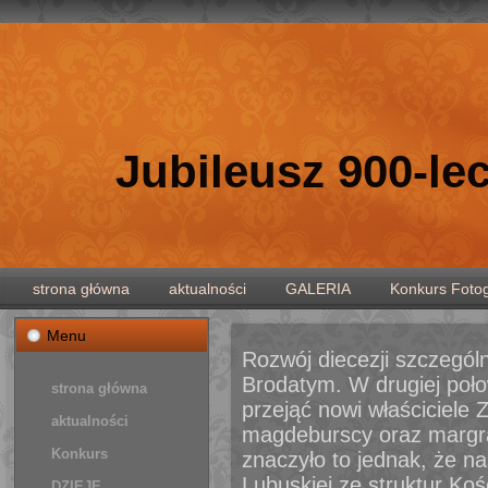
Jubileusz 900-le
strona główna
aktualności
GALERIA
Konkurs Fotog
Menu
Rozwój diecezji szczególn
Brodatym. W drugiej poło
strona główna
przejąć nowi właściciele 
aktualności
magdeburscy oraz margra
Konkurs
znaczyło to jednak, że n
Lubuskiej ze struktur Koś
Fotograficzny
DZIEJE