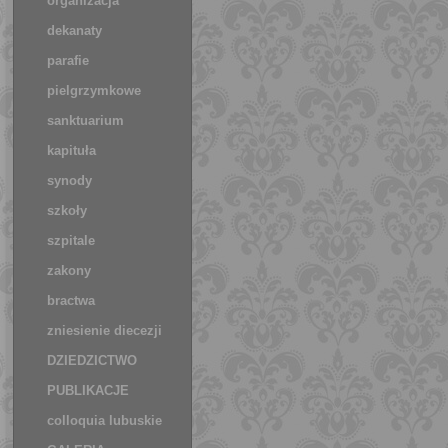
organizacja
terytorialna
dekanaty
parafie
pielgrzymkowe
miejsca
sanktuarium
kapituła
synody
szkoły
szpitale
zakony
bractwa
zniesienie diecezji
DZIEDZICTWO
PUBLIKACJE
colloquia lubuskie