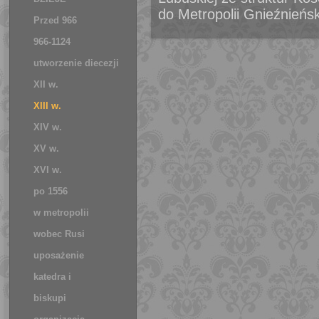
do Metropolii Gnieźnieńsk
Przed 966
966-1124
utworzenie diecezji
XII w.
XIII w.
XIV w.
XV w.
XVI w.
po 1556
w metropolii
wobec Rusi
uposażenie
katedra i
rezydencja
biskupi