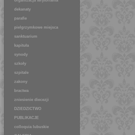
organizacja terytorialna
dekanaty
parafie
pielgrzymkowe miejsca
sanktuarium
kapituła
synody
szkoły
szpitale
zakony
bractwa
zniesienie diecezji
DZIEDZICTWO
PUBLIKACJE
colloquia lubuskie