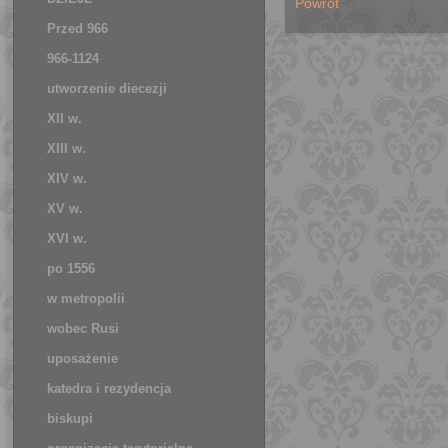
Powrót
Przed 966
966-1124
utworzenie diecezji
XII w.
XIII w.
XIV w.
XV w.
XVI w.
po 1556
w metropolii
wobec Rusi
uposażenie
katedra i rezydencja
biskupi