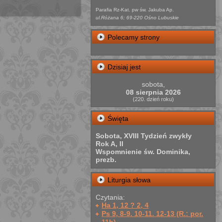
Parafia Rz-Kat. pw św. Jakuba Ap.
ul.Różana 6; 69-220 Ośno Lubuskie
Polecamy strony
Dzisiaj jest
sobota,
08 sierpnia 2026
(220. dzień roku)
Święta
Sobota, XVIII Tydzień zwykły
Rok A, II
Wspomnienie św. Dominika,
prezb.
Liturgia słowa
Czytania:
Ha 1, 12 ? 2, 4
Ps 9, 8-9. 10-11. 12-13 (R.: por.