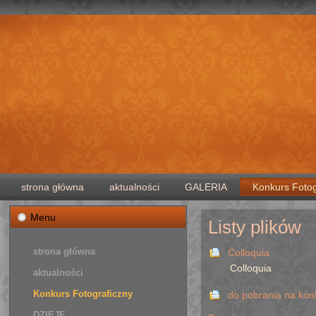
strona główna
aktualności
GALERIA
Konkurs Fotog
Menu
Listy plików
strona główna
Colloquia
Colloquia
aktualności
Konkurs Fotograficzny
do pobrania na konk
DZIEJE