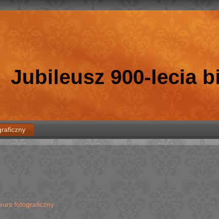
Jubileusz 900-lecia 
raficzny
urs fotograficzny