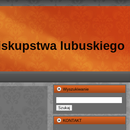
biskupstwa lubuskiego
Wyszukiwanie
Szukaj
KONTAKT