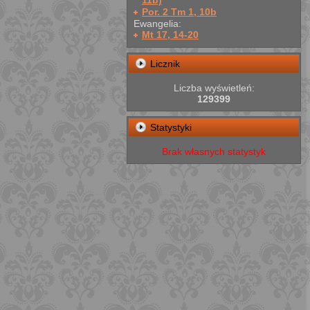
11b)
Por. 2 Tm 1, 10b
Ewangelia:
Mt 17, 14-20
Licznik
Liczba wyświetleń:
129399
Statystyki
Brak własnych statystyk